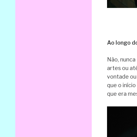
Ao longo d
Não, nunca 
artes ou at
vontade ou 
que o iníci
que era mes