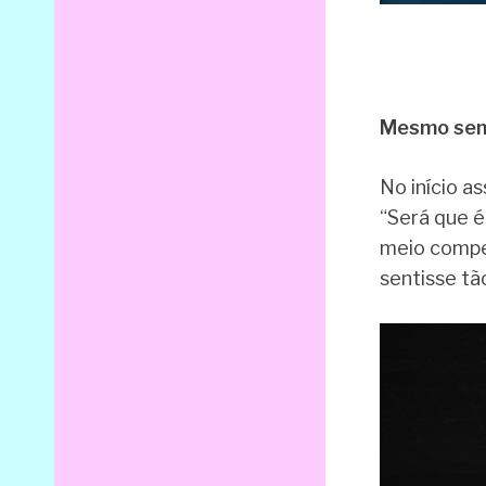
Mesmo send
No início a
“Será que é
meio compet
sentisse tã