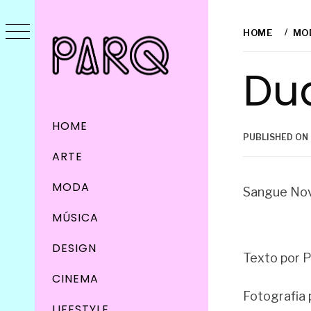
Skip
to
HOME
MO
content
Du
Primary
HOME
Menu
PUBLISHED ON
ARTE
MODA
Sangue No
MÚSICA
DESIGN
Texto por P
CINEMA
Fotografia 
LIFESTYLE