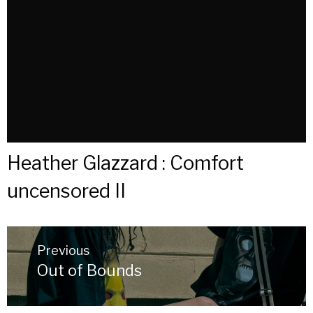
Heather Glazzard : Comfort
uncensored II
Post
Previous
navigation
Out of Bounds
Previous
post: