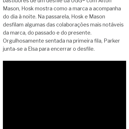
bastidores de um desfile da UGG® com Alton
Mason, Hosk mostra como a marca a acompanha
do dia à noite. Na passarela, Hosk e Mason
desfilam algumas das colaborações mais notáveis
da marca, do passado e do presente.
Orgulhosamente sentada na primeira fila, Parker
junta-se a Elsa para encerrar o desfile.