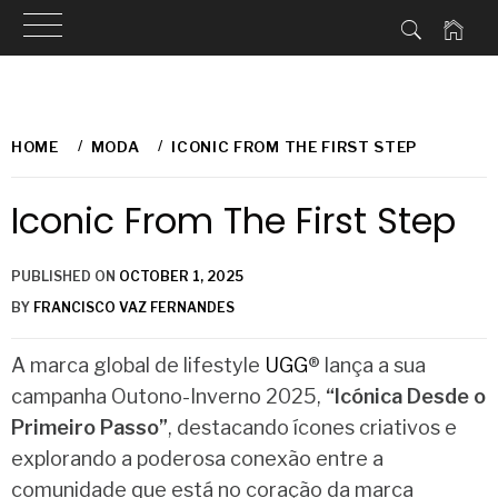
Skip
to
HOME
MODA
ICONIC FROM THE FIRST STEP
content
Iconic From The First Step
PUBLISHED ON
OCTOBER 1, 2025
BY
FRANCISCO VAZ FERNANDES
A marca global de lifestyle
UGG
® lança a sua
campanha Outono-Inverno 2025,
“Icónica Desde o
Primeiro Passo”
, destacando ícones criativos e
explorando a poderosa conexão entre a
comunidade que está no coração da marca