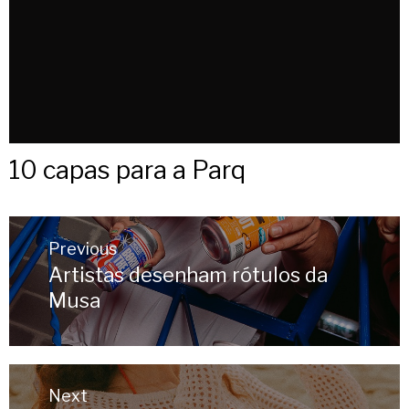
10 capas para a Parq
Post
Previous
navigation
Artistas desenham rótulos da
Previous
Musa
post:
Next