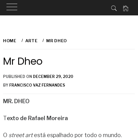
Skip
to
HOME
ARTE
MR DHEO
content
Mr Dheo
PUBLISHED ON
DECEMBER 29, 2020
BY
FRANCISCO VAZ FERNANDES
MR. DHEO
T
exto de Rafael Moreira
O
street art
está espalhado por todo o mundo.