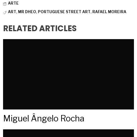
a
w
i
ARTE
c
i
n
e
t
t
ART
,
MR DHEO
,
PORTUGUESE STREET ART
,
RAFAEL MOREIRA
b
t
e
o
e
r
o
r
e
RELATED ARTICLES
k
s
t
Miguel Ângelo Rocha