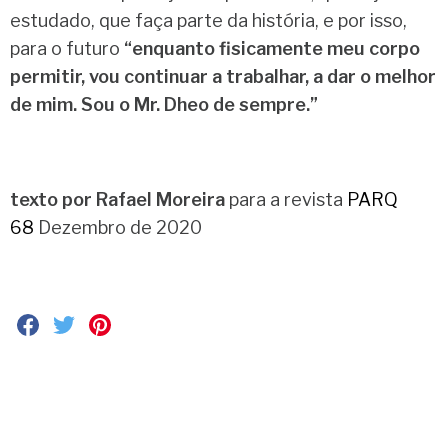
estudado, que faça parte da história, e por isso,
para o futuro
“enquanto fisicamente meu corpo
permitir, vou continuar a trabalhar, a dar o melhor
de mim. Sou o Mr. Dheo de sempre.”
texto por Rafael Moreira
para a revista
PARQ
68
Dezembro de 2020
S
S
S
h
h
h
a
a
a
r
r
r
e
e
e
o
o
o
n
n
n
F
T
P