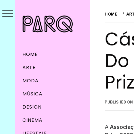
Skip
to
HOME
AR
content
Cá
Do 
Primary
HOME
Menu
ARTE
Pri
MODA
MÚSICA
PUBLISHED ON
DESIGN
CINEMA
A
Associa
LIFESTYLE