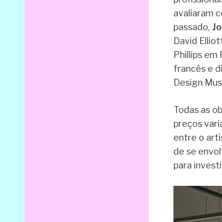
avaliaram c
passado,
Jo
David Ellio
Phillips em
francês e 
Design Mus
Todas as ob
preços vari
entre o art
de se envo
para invest