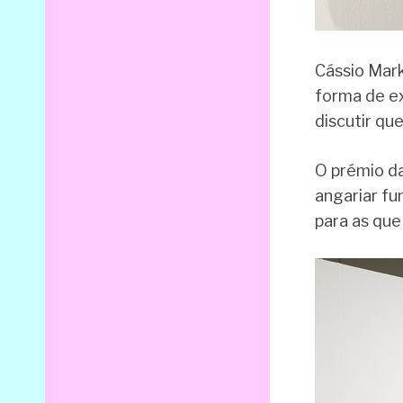
Cássio Mark
forma de ex
discutir qu
O prémio da
angariar fu
para as qu