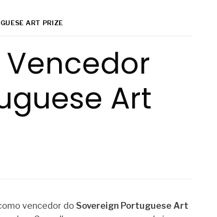
GUESE ART PRIZE
, Vencedor
uguese Art
como vencedor do
Sovereign Portuguese Art