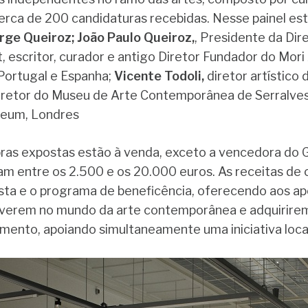
erca de 200 candidaturas recebidas. Nesse painel estã
rge Queiroz; João Paulo Queiroz,
, Presidente da Dir
tt, escritor, curador e antigo Diretor Fundador do Mor
 Portugal e Espanha;
Vicente Todoli,
diretor artístico
diretor do Museu de Arte Contemporânea de Serralve
eum, Londres
ras expostas estão à venda, exceto a vencedora do 
am entre os 2.500 e os 20.000 euros. As receitas de 
ista e o programa de beneficência, oferecendo aos a
lverem no mundo da arte contemporânea e adquirirem
imento, apoiando simultaneamente uma iniciativa local