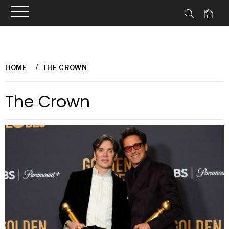
Skip
to
HOME
THE CROWN
content
The Crown