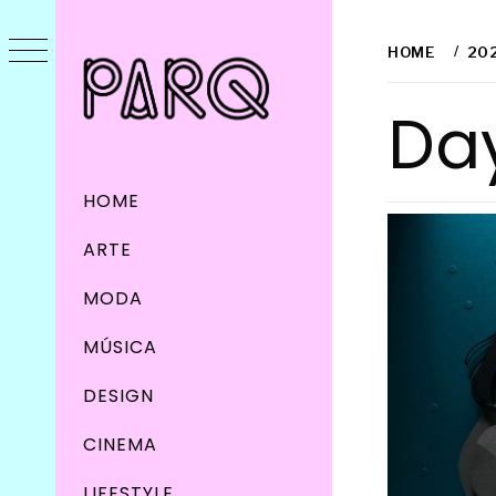
Skip
to
HOME
20
content
Da
Primary
HOME
Menu
ARTE
MODA
MÚSICA
DESIGN
CINEMA
LIFESTYLE