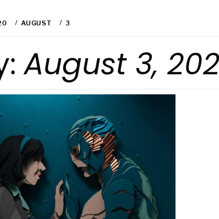
20
AUGUST
3
y:
August 3, 20